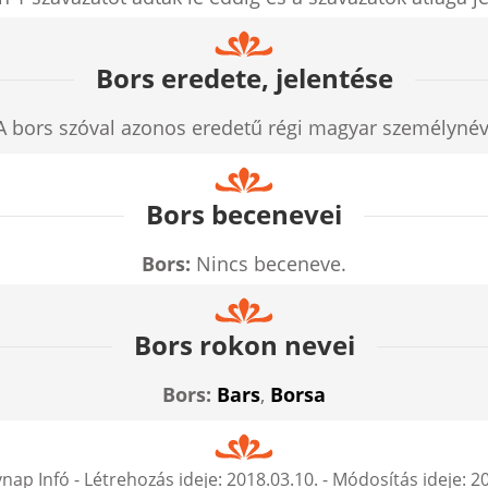
Bors eredete, jelentése
A bors szóval azonos eredetű régi magyar személynév
Bors becenevei
Bors:
Nincs beceneve.
Bors rokon nevei
Bors:
Bars
,
Borsa
nap Infó
- Létrehozás ideje:
2018.03.10.
- Módosítás ideje:
20