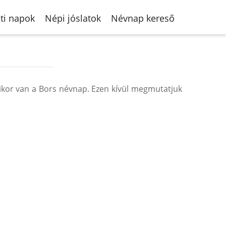
ti napok
Népi jóslatok
Névnap kereső
ikor van a Bors névnap. Ezen kívül megmutatjuk