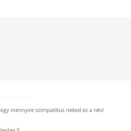
hogy mennyire szimpatikus neked ez a név!
elenleg
5
.