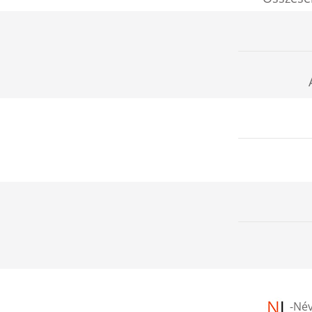
-
Név