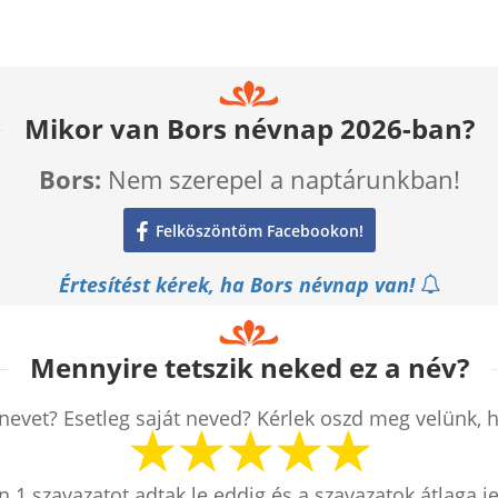
Mikor van Bors névnap 2026-ban?
Bors:
Nem szerepel a naptárunkban!
Felköszöntöm Facebookon!
Értesítést kérek, ha Bors névnap van!
Mennyire tetszik neked ez a név?
nevet? Esetleg saját neved? Kérlek oszd meg velünk, 
en
1
szavazatot adtak le eddig és a szavazatok átlaga j