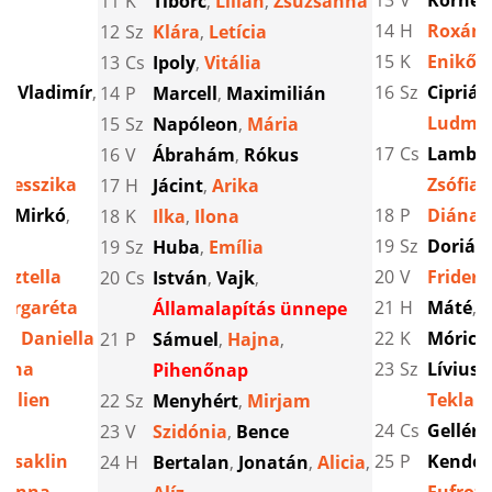
la
13
V
Kornél
11
K
Tiborc
,
Lilian
,
Zsuzsanna
14
H
Roxán
12
Sz
Klára
,
Letícia
15
K
Enikő
,
13
Cs
Ipoly
,
Vitália
d
,
Vladimír
,
16
Sz
Ciprián
14
P
Marcell
,
Maximilián
Ludmil
15
Sz
Napóleon
,
Mária
17
Cs
Lamber
16
V
Ábrahám
,
Rókus
zsesszika
Zsófia
17
H
Jácint
,
Arika
l
,
Mirkó
,
18
P
Diána
,
18
K
Ilka
,
Ilona
19
Sz
Dorián
19
Sz
Huba
,
Emília
Esztella
20
V
Frideri
20
Cs
István
,
Vajk
,
argaréta
21
H
Máté
,
M
Államalapítás ünnepe
la
,
Daniella
22
K
Móric
21
P
Sámuel
,
Hajna
,
olna
23
Sz
Líviusz
Pihenőnap
,
Lilien
Tekla
22
Sz
Menyhért
,
Mirjam
24
Cs
Gellért
23
V
Szidónia
,
Bence
,
Zsaklin
25
P
Kende
,
24
H
Bertalan
,
Jonatán
,
Alicia
,