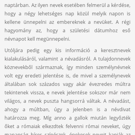
naptárban. Az ilyen nevek esetében felmerül a kérdése,
hogy a négy lehetséges nap közül melyik napon is
kellene ünnepelni az embereknek a nevüket. A régi
hagyomány az, hogy a születési dátumhoz eső
névnapot kell megünnepelni.
Utóljára pedig egy kis információ a keresztnevek
kialakulásáról, valamint a névadásról. A tulajdonnevek
köznevekből származnak, így minden személynévnek
volt egy eredeti jelentése is, de mivel a személynevek
általában sok százados vagy akár évezredes múltra
tekintenek vissza, e nevek jelentése sokszor már nem
világos, a nevek puszta hangsorrá váltak. A névadást,
ahogy a múltban, úgy a jelenben is a névdivat
határozza meg. Míg anno a gallok miután legyőzték
őket a rómaiak elkezdtek felvenni római neveket, úgy
manapság híres színészek, énekesek neveit kapják az