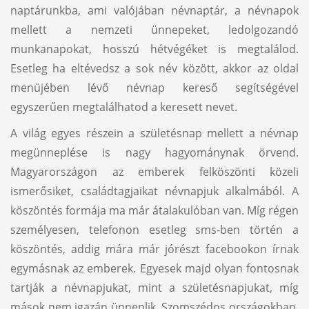
naptárunkba, ami valójában névnaptár, a névnapok
mellett a nemzeti ünnepeket, ledolgozandó
munkanapokat, hosszú hétvégéket is megtalálod.
Esetleg ha eltévedsz a sok név között, akkor az oldal
menüjében lévő névnap kereső segítségével
egyszerűen megtalálhatod a keresett nevet.
A világ egyes részein a születésnap mellett a névnap
megünneplése is nagy hagyománynak örvend.
Magyarországon az emberek felköszönti közeli
ismerősiket, családtagjaikat névnapjuk alkalmából. A
köszöntés formája ma már átalakulóban van. Míg régen
személyesen, telefonon esetleg sms-ben történ a
köszöntés, addig mára már jórészt facebookon írnak
egymásnak az emberek. Egyesek majd olyan fontosnak
tartják a névnapjukat, mint a születésnapjukat, míg
mások nem igazán ünneplik. Szomszédos országokban,