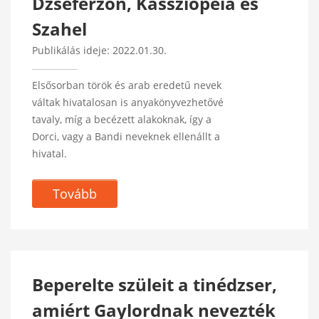
Dzseferzon, Kassziopeia és
Szahel
Publikálás ideje: 2022.01.30.
Elsősorban török és arab eredetű nevek
váltak hivatalosan is anyakönyvezhetővé
tavaly, míg a becézett alakoknak, így a
Dorci, vagy a Bandi neveknek ellenállt a
hivatal.
Tovább
Beperelte szüleit a tinédzser,
amiért Gaylordnak nevezték