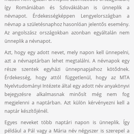
így Romániában és Szlovákiában is ünneplik a
névnapot. Érdekességképpen Lengyelországban a
névnap a születésnaphoz hasonlóan jelentős esemény.
Az angolszász országokban azonban egyáltalán nem
ünneplik a névnapot.
Azt, hogy egy adott nevet, mely napon kell ünnepelni,
azt a névnaptárban lehet megtalálni. A névnapok egy
része szentek egyházi ünnepnapjaihoz kötődnek.
Érdekesség, hogy attól függetlenül, hogy az MTA
Nyelvtudományi Intézete által egy adott név anyakönyvi
bejegyzésre alkalmasnak minősít még nem fog
megjelenni a naptárban. Azt külön kérvényezni kell a
naptár készítőjénél.
Egyes neveket több naptári napon is ünneplik. Így
például a Pál vagy a Mária név négyszer is szerepel a