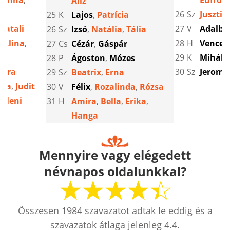
,
Anna
,
Eufroz
Alíz
26
Sz
Jusztin
25
K
Lajos
,
Patrícia
Natali
27
V
Adalbe
26
Sz
Izsó
,
Natália
,
Tália
,
Alina
,
28
H
Vencel
27
Cs
Cézár
,
Gáspár
29
K
Mihály
28
P
Ágoston
,
Mózes
Zara
30
Sz
Jeromo
29
Sz
Beatrix
,
Erna
nia
,
Judit
30
V
Félix
,
Rozalinda
,
Rózsa
,
Eleni
31
H
Amira
,
Bella
,
Erika
,
Hanga
Mennyire vagy elégedett
névnapos oldalunkkal?
Összesen
1984
szavazatot adtak le eddig és a
szavazatok átlaga jelenleg
4.4
.