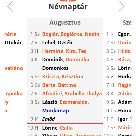
Névnaptár
Augusztus
Sze
amária
1
Sz
Boglár
,
Boglárka
,
Nadin
1
K
Egon
,
E
,
Ottokár
,
2
V
Lehel
,
Özséb
2
Sz
Dorina
3
H
Hermina
,
Kíra
,
Tea
3
Cs
Hilda
4
K
Dominik
,
Dominika
,
4
P
Róza
,
R
Szvetlána
Domonkos
5
Sz
Lőrinc
,
a
5
Sz
Kriszta
,
Krisztina
6
V
Horka
,
6
Cs
Berta
,
Bettina
7
H
Regina
ia
,
Apolka
7
P
Afrodité
,
Arabella
,
Ibolya
8
K
Adrien
elly
8
Sz
László
,
Eszmeralda
,
9
Sz
Ádám
ina
Munkanap
10
Cs
Hunor
,
9
V
Emőd
11
P
Igor
,
Te
12
Sz
Mária
10
H
Lőrinc
,
Csilla