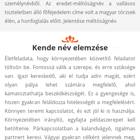
személynévből. Az eredet-méltóságnév a vallásos
tiszteletben álló főfejedelem címe volt a magyar törzsek
élén, a honfoglalás előtt. Jelentése méltóságnév.
Kende név elemzése
Életfeladata, hogy környezetében közvetítő feladatot
töltsön be. Fontossá válik a szerepe, és erre szüksége
van. Igazi kereskedő, aki el tudja adni magát, ezért
olyan pálya lehet számára megfelelő, ahol
kamatoztathatja beszédkészségét. Ez a gyengesége is,
hiszen gyakran feláldozza hitelességét a megfelelésért.
Könnyen teremt kapcsolatot, és ezt jól ki is használja.
Környezetében irányító, egyfajta példaszerepet kell
betöltenie. Párkapcsolatban a kalandvágyó, izgalmas
partnert keresi. Vágyai gyakran célként jelennek meg,