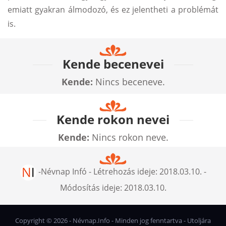
emiatt gyakran álmodozó, és ez jelentheti a problémát
is.
Kende becenevei
Kende:
Nincs beceneve.
Kende rokon nevei
Kende:
Nincs rokon neve.
-
Névnap Infó
- Létrehozás ideje:
2018.03.10.
-
Módosítás ideje:
2018.03.10.
Copyright ©
2026
- Névnap.Info - Minden jog fenntartva - Utoljára