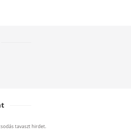
at
csodás tavaszt hirdet.