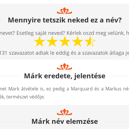
Mennyire tetszik neked ez a név?
nevet? Esetleg saját neved? Kérlek oszd meg velünk, 
131
szavazatot adtak le eddig és a szavazatok átlaga j
Márk eredete, jelentése
met Mark átvétele is, ez pedig a Marquard és a Markus né
ék, természet védője.
Márk név elemzése