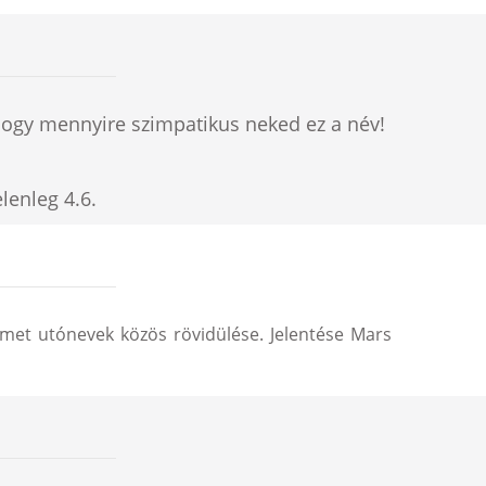
hogy mennyire szimpatikus neked ez a név!
elenleg
4.6
.
met utónevek közös rövidülése. Jelentése Mars