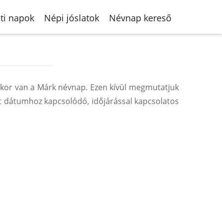
ti napok
Népi jóslatok
Névnap kereső
ikor van a Márk névnap. Ezen kívül megmutatjuk
t dátumhoz kapcsolódó, időjárással kapcsolatos