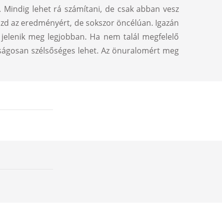
a. Mindig lehet rá számítani, de csak abban vesz
küzd az eredményért, de sokszor öncélúan. Igazán
 jelenik meg legjobban. Ha nem talál megfelelő
túlságosan szélsőséges lehet. Az önuralomért meg