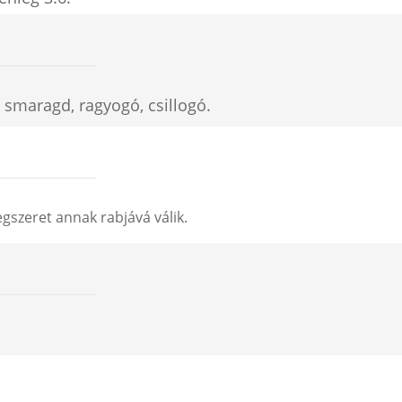
smaragd, ragyogó, csillogó.
egszeret annak rabjává válik.