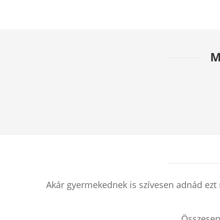
M
Akár gyermekednek is szívesen adnád ezt 
Összese