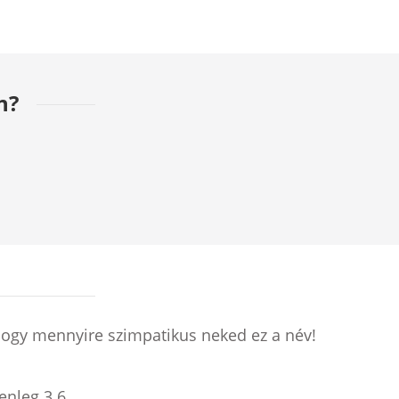
n?
hogy mennyire szimpatikus neked ez a név!
lenleg
3.6
.