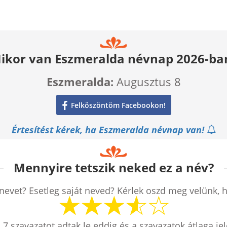
ikor van Eszmeralda névnap 2026-ba
Eszmeralda:
Augusztus 8
Felköszöntöm Facebookon!
Értesítést kérek, ha Eszmeralda névnap van!
Mennyire tetszik neked ez a név?
nevet? Esetleg saját neved? Kérlek oszd meg velünk, 
n
7
szavazatot adtak le eddig és a szavazatok átlaga je