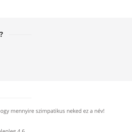
?
hogy mennyire szimpatikus neked ez a név!
elenleg
4.6
.