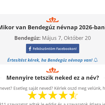
Mikor van Bendegúz névnap 2026-ban
Bendegúz:
Május 7, Október 20
Felköszöntöm Facebookon!
Értesítést kérek, ha Bendegúz névnap van!
Mennyire tetszik neked ez a név?
nevet? Esetleg saját neved? Kérlek oszd meg velünk, 
311
szavazatot adtak le eddig és a szavazatok átlaga j