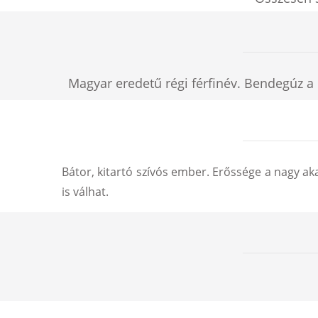
Magyar eredetű régi férfinév. Bendegúz a 
Bátor, kitartó szívós ember. Erőssége a nagy aka
is válhat.