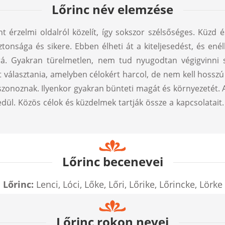
Lőrinc név elemzése
t érzelmi oldalról közelít, így sokszor szélsőséges. Küzd 
iztonsága és sikere. Ebben élheti át a kiteljesedést, és e
rá. Gyakran türelmetlen, nem tud nyugodtan végigvinni s
választania, amelyben célokért harcol, de nem kell hosszú t
iszonoznak. Ilyenkor gyakran bünteti magát és környezetét. 
dül. Közös célok és küzdelmek tartják össze a kapcsolatait
Lőrinc becenevei
Lőrinc:
Lenci, Lóci, Lőke, Lőri, Lőrike, Lőrincke, Lörke
Lőrinc rokon nevei