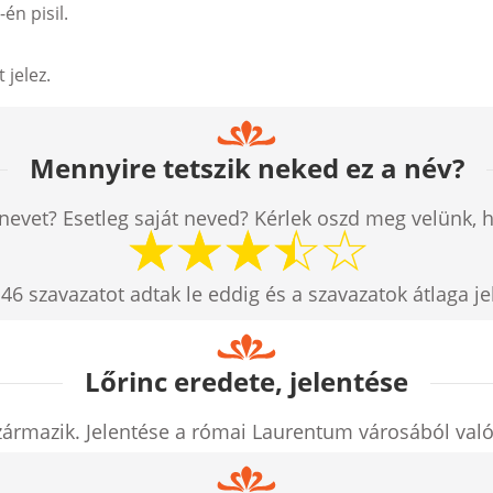
én pisil.
 jelez.
Mennyire tetszik neked ez a név?
nevet? Esetleg saját neved? Kérlek oszd meg velünk, 
n
46
szavazatot adtak le eddig és a szavazatok átlaga j
Lőrinc eredete, jelentése
zármazik. Jelentése a római Laurentum városából való