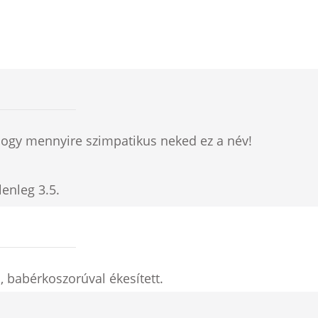
hogy mennyire szimpatikus neked ez a név!
elenleg
3.5
.
, babérkoszorúval ékesített.