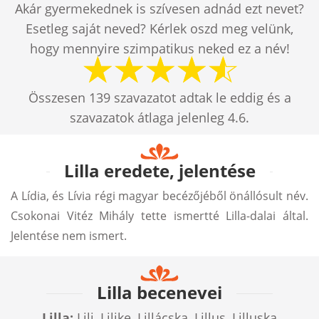
Akár gyermekednek is szívesen adnád ezt nevet?
Esetleg saját neved? Kérlek oszd meg velünk,
hogy mennyire szimpatikus neked ez a név!
Összesen
139
szavazatot adtak le eddig és a
szavazatok átlaga jelenleg
4.6
.
Lilla eredete, jelentése
A Lídia, és Lívia régi magyar becézőjéből önállósult név.
Csokonai Vitéz Mihály tette ismertté Lilla-dalai által.
Jelentése nem ismert.
Lilla becenevei
Lilla:
Lili, Lilike, Lillácska, Lillus, Lilluska