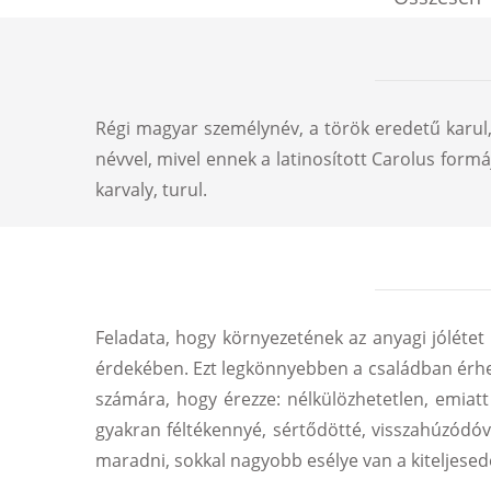
Régi magyar személynév, a török eredetű karu
névvel, mivel ennek a latinosított Carolus formá
karvaly, turul.
Feladata, hogy környezetének az anyagi jólétet
érdekében. Ezt legkönnyebben a családban érheti
számára, hogy érezze: nélkülözhetetlen, emiatt 
gyakran féltékennyé, sértődötté, visszahúzódóv
maradni, sokkal nagyobb esélye van a kiteljesedé