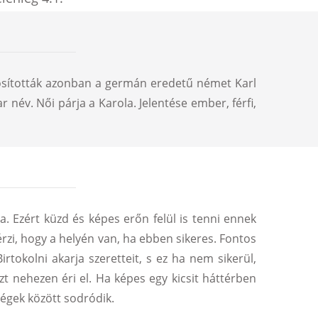
osították azonban a germán eredetű német Karl
 név. Női párja a Karola. Jelentése ember, férfi,
. Ezért küzd és képes erőn felül is tenni ennek
rzi, hogy a helyén van, ha ebben sikeres. Fontos
rtokolni akarja szeretteit, s ez ha nem sikerül,
t nehezen éri el. Ha képes egy kicsit háttérben
ségek között sodródik.