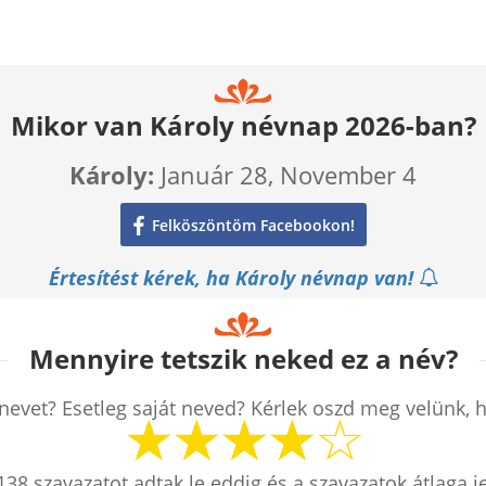
Mikor van Károly névnap 2026-ban?
Károly:
Január 28, November 4
Felköszöntöm Facebookon!
Értesítést kérek, ha Károly névnap van!
Mennyire tetszik neked ez a név?
nevet? Esetleg saját neved? Kérlek oszd meg velünk, 
138
szavazatot adtak le eddig és a szavazatok átlaga j