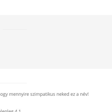
hogy mennyire szimpatikus neked ez a név!
elenleg
4.1
.