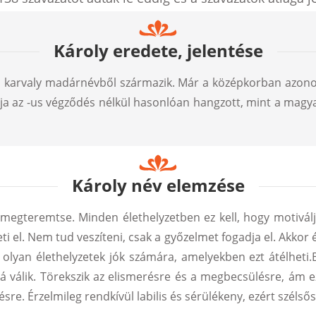
Károly eredete, jelentése
l, karvaly madárnévből származik. Már a középkorban azon
ja az -us végződés nélkül hasonlóan hangzott, mint a magyar
Károly név elemzése
 megteremtse. Minden élethelyzetben ez kell, hogy motiválja
 el. Nem tud veszíteni, csak a győzelmet fogadja el. Akkor é
olyan élethelyzetek jók számára, amelyekben ezt átélheti.Bi
á válik. Törekszik az elismerésre és a megbecsülésre, ám ez
sre. Érzelmileg rendkívül labilis és sérülékeny, ezért szélső