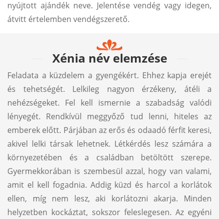
nyújtott ajándék neve. Jelentése vendég vagy idegen,
átvitt értelemben vendégszerető.
Xénia név elemzése
Feladata a küzdelem a gyengékért. Ehhez kapja erejét
és tehetségét. Lelkileg nagyon érzékeny, átéli a
nehézségeket. Fel kell ismernie a szabadság valódi
lényegét. Rendkívül meggyőző tud lenni, hiteles az
emberek előtt. Párjában az erős és odaadó férfit keresi,
akivel lelki társak lehetnek. Létkérdés lesz számára a
környezetében és a családban betöltött szerepe.
Gyermekkorában is szembesül azzal, hogy van valami,
amit el kell fogadnia. Addig küzd és harcol a korlátok
ellen, míg nem lesz, aki korlátozni akarja. Minden
helyzetben kockáztat, sokszor feleslegesen. Az egyéni