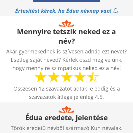
Értesítést kérek, ha Édua névnap van!
Mennyire tetszik neked ez a
név?
Akár gyermekednek is szívesen adnád ezt nevet?
Esetleg saját neved? Kérlek oszd meg velünk,
hogy mennyire szimpatikus neked ez a név!
Összesen
12
szavazatot adtak le eddig és a
szavazatok átlaga jelenleg
4.5
.
Édua eredete, jelentése
Török eredetű névből származó Kun névalak.