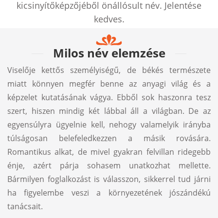
kicsinyítőképzőjéből önállósult név. Jelentése
kedves.
Milos név elemzése
Viselője kettős személyiségű, de békés természete
miatt könnyen megfér benne az anyagi világ és a
képzelet kutatásának vágya. Ebből sok haszonra tesz
szert, hiszen mindig két lábbal áll a világban. De az
egyensúlyra ügyelnie kell, nehogy valamelyik irányba
túlságosan belefeledkezzen a másik rovására.
Romantikus alkat, de mivel gyakran felvillan ridegebb
énje, azért párja sohasem unatkozhat mellette.
Bármilyen foglalkozást is válasszon, sikkerrel tud járni
ha figyelembe veszi a környezetének jószándékú
tanácsait.