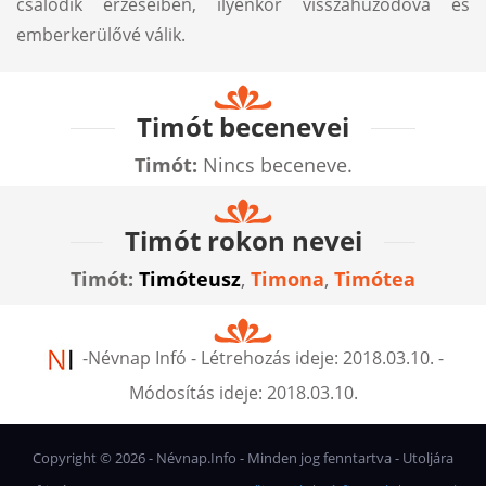
csalódik érzéseiben, ilyenkor visszahúzódóvá és
emberkerülővé válik.
Timót becenevei
Timót:
Nincs beceneve.
Timót rokon nevei
Timót:
Timóteusz
,
Timona
,
Timótea
-
Névnap Infó
- Létrehozás ideje:
2018.03.10.
-
Módosítás ideje:
2018.03.10.
Copyright ©
2026
- Névnap.Info - Minden jog fenntartva - Utoljára