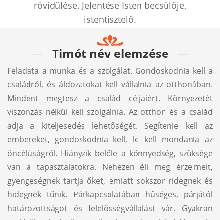
rövidülése. Jelentése Isten becsülője,
istentisztelő.
Timót név elemzése
Feladata a munka és a szolgálat. Gondoskodnia kell a
családról, és áldozatokat kell vállalnia az otthonában.
Mindent megtesz a család céljaiért. Környezetét
viszonzás nélkül kell szolgálnia. Az otthon és a család
adja a kiteljesedés lehetőségét. Segítenie kell az
embereket, gondoskodnia kell, le kell mondania az
öncélúságról. Hiányzik belőle a könnyedség, szüksége
van a tapasztalatokra. Nehezen éli meg érzelmeit,
gyengeségnek tartja őket, emiatt sokszor ridegnek és
hidegnek tűnik. Párkapcsolatában hűséges, párjától
határozottságot és felelősségvállalást vár. Gyakran