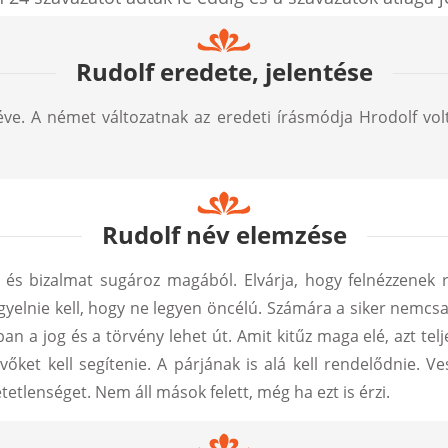
Rudolf eredete, jelentése
e. A német változatnak az eredeti írásmódja Hrodolf volt(h
Rudolf név elemzése
 és bizalmat sugároz magából. Elvárja, hogy felnézzenek rá.
yelnie kell, hogy ne legyen öncélú. Számára a siker nemcsak
ban a jog és a törvény lehet út. Amit kitűz maga elé, azt tel
vőket kell segítenie. A párjának is alá kell rendelődnie. V
tlenséget. Nem áll mások felett, még ha ezt is érzi.