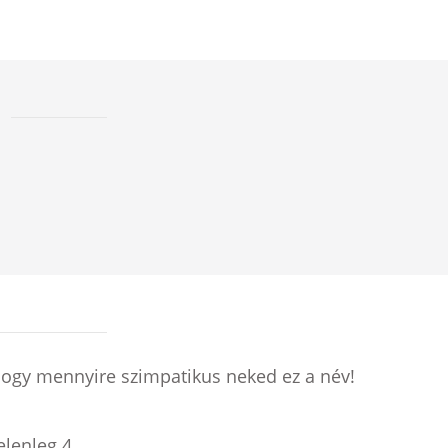
hogy mennyire szimpatikus neked ez a név!
jelenleg
4
.