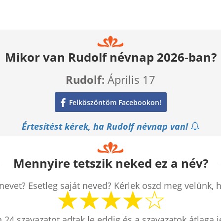
Mikor van Rudolf névnap 2026-ban?
Rudolf:
Április 17
Felköszöntöm Facebookon!
Értesítést kérek, ha Rudolf névnap van!
Mennyire tetszik neked ez a név?
nevet? Esetleg saját neved? Kérlek oszd meg velünk, 
n
24
szavazatot adtak le eddig és a szavazatok átlaga 