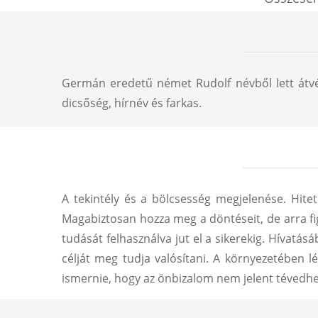
Germán eredetű német Rudolf névből lett átvév
dicsőség, hírnév és farkas.
A tekintély és a bölcsesség megjelenése. Hitet
Magabiztosan hozza meg a döntéseit, de arra fig
tudását felhasználva jut el a sikerekig. Hívatásá
célját meg tudja valósítani. A környezetében lé
ismernie, hogy az önbizalom nem jelent tévedhete