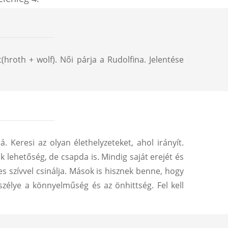
roth + wolf). Női párja a Rudolfina. Jelentése
 Keresi az olyan élethelyzeteket, ahol irányít.
 lehetőség, de csapda is. Mindig saját erejét és
jes szívvel csinálja. Mások is hisznek benne, hogy
eszélye a könnyelműség és az önhittség. Fel kell