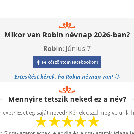
Mikor van Robin névnap 2026-ban?
Robin:
Június 7
Felköszöntöm Facebookon!
Értesítést kérek, ha Robin névnap van!
Mennyire tetszik neked ez a név?
nevet? Esetleg saját neved? Kérlek oszd meg velünk, 
en
5
szavazatot adtak le eddig és a szavazatok átlaga j