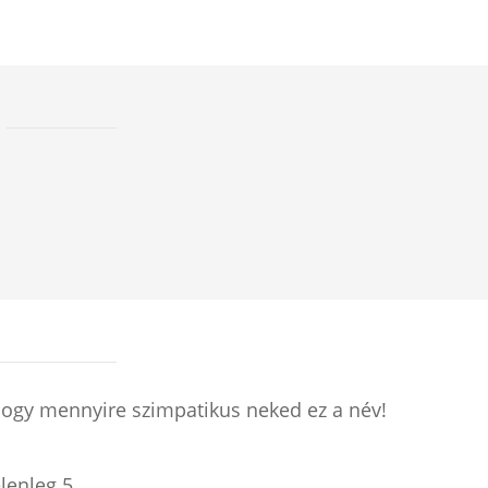
hogy mennyire szimpatikus neked ez a név!
elenleg
5
.