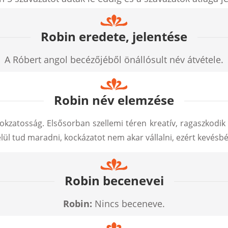
Robin eredete, jelentése
A Róbert angol becézőjéből önállósult név átvétele.
Robin név elemzése
tokzatosság. Elsősorban szellemi téren kreatív, ragaszkodik
lül tud maradni, kockázatot nem akar vállalni, ezért kevésbé 
Robin becenevei
Robin:
Nincs beceneve.