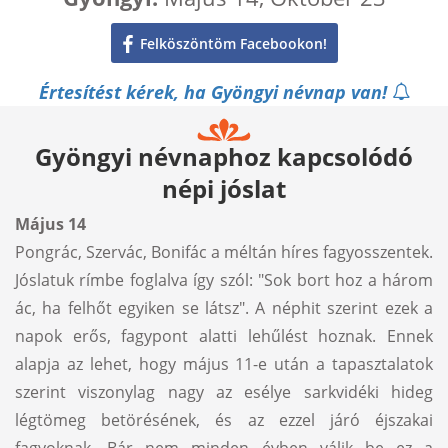
Felköszöntöm Facebookon!
Értesítést kérek, ha Gyöngyi névnap van!
Gyöngyi névnaphoz kapcsolódó
népi jóslat
Május 14
Pongrác, Szervác, Bonifác a méltán híres fagyosszentek.
Jóslatuk rímbe foglalva így szól: "Sok bort hoz a három
ác, ha felhőt egyiken se látsz". A néphit szerint ezek a
napok erős, fagypont alatti lehűlést hoznak. Ennek
alapja az lehet, hogy május 11-e után a tapasztalatok
szerint viszonylag nagy az esélye sarkvidéki hideg
légtömeg betörésének, és az ezzel járó éjszakai