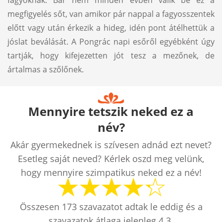
fagyoknak. Bár nem minden évben válik be ez a
megfigyelés sőt, van amikor pár nappal a fagyosszentek
előtt vagy után érkezik a hideg, idén pont átélhettük a
jóslat beválását. A Pongrác napi esőről egyébként úgy
tartják, hogy kifejezetten jót tesz a mezőnek, de
ártalmas a szőlőnek.
Mennyire tetszik neked ez a
név?
Akár gyermekednek is szívesen adnád ezt nevet?
Esetleg saját neved? Kérlek oszd meg velünk,
hogy mennyire szimpatikus neked ez a név!
Összesen
173
szavazatot adtak le eddig és a
szavazatok átlaga jelenleg
4.3
.