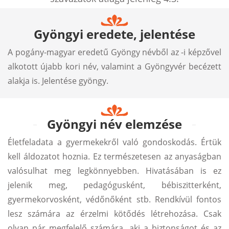
Gyöngyi eredete, jelentése
A pogány-magyar eredetű Gyöngy névből az -i képzővel
alkotott újabb kori név, valamint a Gyöngyvér becézett
alakja is. Jelentése gyöngy.
Gyöngyi név elemzése
Életfeladata a gyermekekről való gondoskodás. Értük
kell áldozatot hoznia. Ez természetesen az anyaságban
valósulhat meg legkönnyebben. Hivatásában is ez
jelenik meg, pedagógusként, bébiszitterként,
gyermekorvosként, védőnőként stb. Rendkívül fontos
lesz számára az érzelmi kötődés létrehozása. Csak
olyan pár megfelelő számára, aki a biztonságot és az