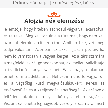
férfinév női párja. Jelentése egész, bölcs.
Alojzia név elemzése
Jellemzője, hogy hitében azonosul vágyaival, akaratával
és tetteivel. Meg kell tanulnia a türelmet, hogy nem kell
azonnal elérnie amit szeretne. Amiben hisz, azt meg
tudja valósítani. Azonban ez akkor igazán pozitív, ha
nem folyamatosan a vágyait kergeti. Az a társ számára
a megfelelő, akiről gondoskodhat, aki mellett vállalhatja
a tradicionális anya szerepet. Ezt a nagy családban
érheti el maradéktalanul. Nehezen mond le vágyairól,
és a végsőkig küzd megvalósulásukért. Keresi az
érvényesülés és a kiteljesedés lehetőségét. Az erénye a
feltétlen bizalom, melyet környezetében sugároz.
Viszont ez lehet a legnagyobb veszély is számára, mert