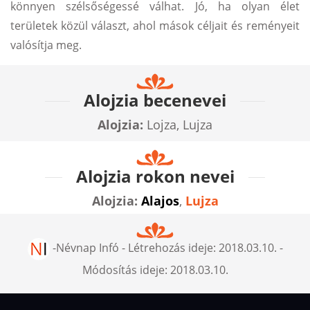
könnyen szélsőségessé válhat. Jó, ha olyan élet
területek közül választ, ahol mások céljait és reményeit
valósítja meg.
Alojzia becenevei
Alojzia:
Lojza, Lujza
Alojzia rokon nevei
Alojzia:
Alajos
,
Lujza
-
Névnap Infó
- Létrehozás ideje:
2018.03.10.
-
Módosítás ideje:
2018.03.10.