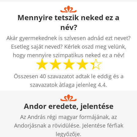
Mennyire tetszik neked ez a
név?
Akár gyermekednek is szívesen adnád ezt nevet?
Esetleg saját neved? Kérlek oszd meg velünk,
hogy mennyire szimpatikus neked ez a név!
Összesen
40
szavazatot adtak le eddig és a
szavazatok átlaga jelenleg
4.4
.
Andor eredete, jelentése
Az András régi magyar formájának, az
Andorjásnak a rövidülése. Jelentése férfiak
legyőzője.