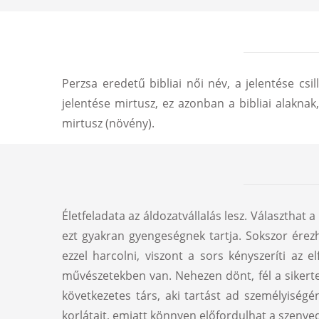
Perzsa eredetű bibliai női név, a jelentése cs
jelentése mirtusz, ez azonban a bibliai alaknak
mirtusz (növény).
Életfeladata az áldozatvállalás lesz. Választhat
ezt gyakran gyengeségnek tartja. Sokszor érezh
ezzel harcolni, viszont a sors kényszeríti az e
művészetekben van. Nehezen dönt, fél a sikert
következetes társ, aki tartást ad személyiség
korlátait, emiatt könnyen előfordulhat a szenve