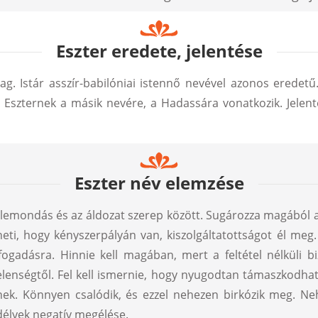
Eszter eredete, jelentése
illag. Istár asszír-babilóniai istennő nevével azonos erede
, Eszternek a másik nevére, a Hadassára vonatkozik. Jelenté
Eszter név elemzése
 a lemondás és az áldozat szerep között. Sugározza magából 
eti, hogy kényszerpályán van, kiszolgáltatottságot él meg
lfogadásra. Hinnie kell magában, mert a feltétel nélküli b
elenségtől. Fel kell ismernie, hogy nyugodtan támaszkodha
ének. Könnyen csalódik, és ezzel nehezen birkózik meg. Ne
délyek negatív megélése.