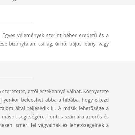
tű. Egyes vélemények szerint héber eredetű és a
se bizonytalan: csillag, úrnő, bájos leány, vagy
a szeretetet, ettől érzékennyé válhat. Környezete
. Ilyenkor beleeshet abba a hibába, hogy elkezd
izalom által teljesedik ki. A másik lehetősége a
t mások segítségére. Fontos számára az erős és
hezen ismeri fel vágyainak és lehetőségeinek a