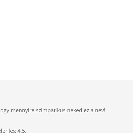
hogy mennyire szimpatikus neked ez a név!
elenleg
4.5
.