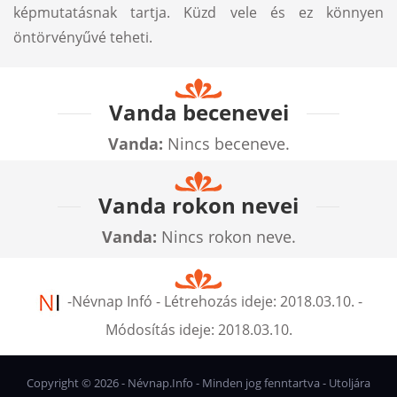
képmutatásnak tartja. Küzd vele és ez könnyen
öntörvényűvé teheti.
Vanda becenevei
Vanda:
Nincs beceneve.
Vanda rokon nevei
Vanda:
Nincs rokon neve.
-
Névnap Infó
- Létrehozás ideje:
2018.03.10.
-
Módosítás ideje:
2018.03.10.
Copyright ©
2026
- Névnap.Info - Minden jog fenntartva - Utoljára