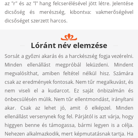
az "r" és az "l" hang felcserélésével jött létre. Jelentése
dicsőség és merészség, kibontva: vakmerőségével
dicsőséget szerzett harcos.
Lóránt név elemzése
Sorsát a győzni akarás és a harckészség fogja vezérelni.
Minden ellenállást megpróbál leküzdeni. Mindent
megvalósíthat, amiben feltétel nélkül hisz. Számára
csak az eredmények fontosak. Nem tűr megalkuvást, és
nem viseli el a kudarcot. Ez saját önbizalmán és
önbecsülésén múlik. Nem tűr ellentmondást, irányítani
akar. Csak az lehet jó, amit ő elképzel. Minden
ellenállást versenynek fog fel. Párjától is azt várja, hogy
higgyen benne és támogassa, bármi legyen is a célja.
Nehezen alkalmazkodik, mert képmutatásnak tartja. Ha