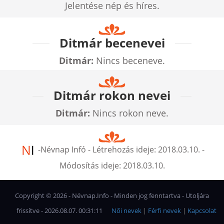
Jelentése nép és híres.
Ditmár becenevei
Ditmár:
Nincs beceneve.
Ditmár rokon nevei
Ditmár:
Nincs rokon neve.
-
Névnap Infó
- Létrehozás ideje:
2018.03.10.
-
Módosítás ideje:
2018.03.10.
Copyright ©
2026
- Névnap.Info - Minden jog fenntartva - Utoljára
frissítve - 2026.08.07. 00:31:11
Női nevek
|
Férfi nevek
|
Kapcsolat