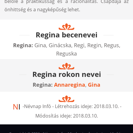
belőle a praktikusság és a racionalitás. Csapdája az
önhittség és a nagyképűség lehet.
Regina becenevei
Regina:
Gina, Ginácska, Regi, Regin, Regus,
Reguska
Regina rokon nevei
Regina:
Annaregina
,
Gina
-
Névnap Infó
- Létrehozás ideje:
2018.03.10.
-
Módosítás ideje:
2018.03.10.