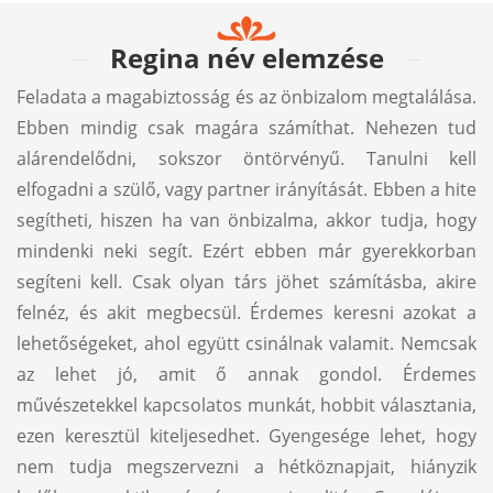
Regina név elemzése
Feladata a magabiztosság és az önbizalom megtalálása.
Ebben mindig csak magára számíthat. Nehezen tud
alárendelődni, sokszor öntörvényű. Tanulni kell
elfogadni a szülő, vagy partner irányítását. Ebben a hite
segítheti, hiszen ha van önbizalma, akkor tudja, hogy
mindenki neki segít. Ezért ebben már gyerekkorban
segíteni kell. Csak olyan társ jöhet számításba, akire
felnéz, és akit megbecsül. Érdemes keresni azokat a
lehetőségeket, ahol együtt csinálnak valamit. Nemcsak
az lehet jó, amit ő annak gondol. Érdemes
művészetekkel kapcsolatos munkát, hobbit választania,
ezen keresztül kiteljesedhet. Gyengesége lehet, hogy
nem tudja megszervezni a hétköznapjait, hiányzik