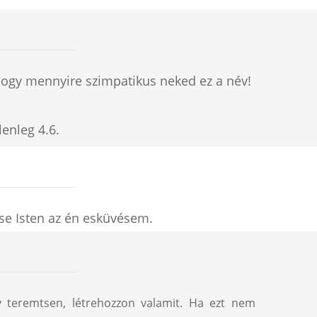
hogy mennyire szimpatikus neked ez a név!
elenleg
4.6
.
ése Isten az én esküvésem.
y teremtsen, létrehozzon valamit. Ha ezt nem