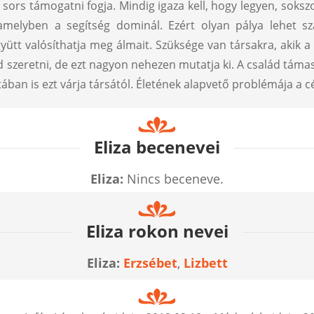
ors támogatni fogja. Mindig igaza kell, hogy legyen, soksz
amelyben a segítség dominál. Ezért olyan pálya lehet s
gyütt valósíthatja meg álmait. Szüksége van társakra, akik 
d szeretni, de ezt nagyon nehezen mutatja ki. A család támas
an is ezt várja társától. Életének alapvető problémája a cé
Eliza becenevei
Eliza:
Nincs beceneve.
Eliza rokon nevei
Eliza:
Erzsébet
,
Lizbett