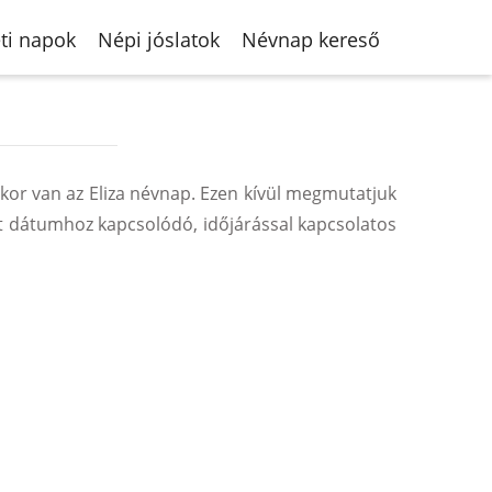
ti napok
Népi jóslatok
Névnap kereső
kor van az Eliza névnap. Ezen kívül megmutatjuk
t dátumhoz kapcsolódó, időjárással kapcsolatos