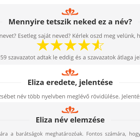
Mennyire tetszik neked ez a név?
nevet? Esetleg saját neved? Kérlek oszd meg velünk, 
n
59
szavazatot adtak le eddig és a szavazatok átlaga j
Eliza eredete, jelentése
zsébet név több nyelvben meglévő rövidülése. Jelent
Eliza név elemzése
ámára a barátságok meghatározóak. Fontos számára, hog