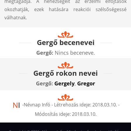
megtagadja. A nehézségeit az érzelmi elfojtások
okozhatják, ezek hatására reakciói szélsőségessé
válhatnak.
Gergő becenevei
Gergő:
Nincs beceneve.
Gergő rokon nevei
Gergő:
Gergely
,
Gregor
-
Névnap Infó
- Létrehozás ideje:
2018.03.10.
-
Módosítás ideje:
2018.03.10.