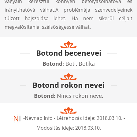
vágyain keresztül könnyen befolyásolhatóvá és
irányíthatóvá válhat.A problémája szenvedélyeinek
túlzott hajszolása lehet. Ha nem sikerül céljait
megvalósítania, szélsőségessé válhat.
Botond becenevei
Botond:
Boti, Botika
Botond rokon nevei
Botond:
Nincs rokon neve.
-
Névnap Infó
- Létrehozás ideje:
2018.03.10.
-
Módosítás ideje:
2018.03.10.