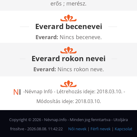
erős ; merész.
Everard becenevei
Everard:
Nincs beceneve.
Everard rokon nevei
Everard:
Nincs rokon neve.
-
Névnap Infó
- Létrehozás ideje:
2018.03.10.
-
Módosítás ideje:
2018.03.10.
Copyright ©
2026
- Névnap.Info - Minden jog fenntartva - Utoljára
frissítve - 2026.08.08. 11:42:22
Női nevek
|
Férfi nevek
|
Kapcsolat