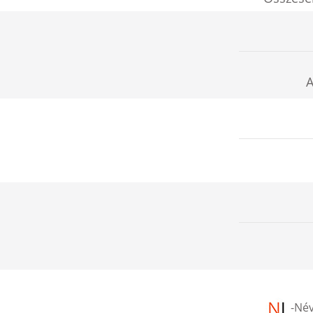
A
-
Név