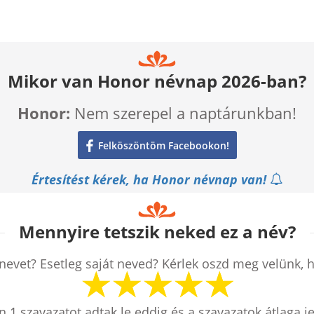
Mikor van Honor névnap 2026-ban?
Honor:
Nem szerepel a naptárunkban!
Felköszöntöm Facebookon!
Értesítést kérek, ha Honor névnap van!
Mennyire tetszik neked ez a név?
nevet? Esetleg saját neved? Kérlek oszd meg velünk, 
en
1
szavazatot adtak le eddig és a szavazatok átlaga j