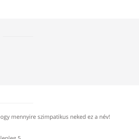
hogy mennyire szimpatikus neked ez a név!
elenleg
5
.