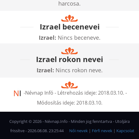
harcosa.
Izrael becenevei
Izrael:
Nincs beceneve.
Izrael rokon nevei
Izrael:
Nincs rokon neve.
-
Névnap Infó
- Létrehozás ideje:
2018.03.10.
-
Módosítás ideje:
2018.03.10.
Copyright ©
2026
- Névnap.Info - Minden jog fenntartva - Utoljára
frissítve - 2026.08.08. 23:25:44
Női nevek
|
Férfi nevek
|
Kapcsolat