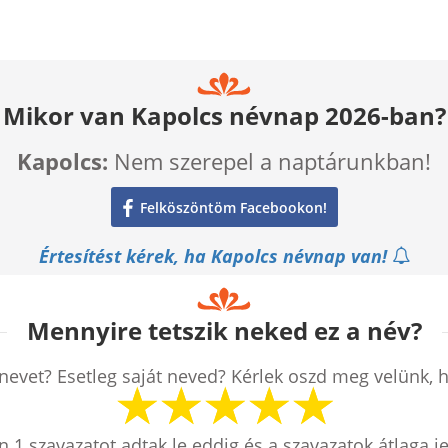
Mikor van Kapolcs névnap 2026-ban?
Kapolcs:
Nem szerepel a naptárunkban!
Felköszöntöm Facebookon!
Értesítést kérek, ha Kapolcs névnap van!
Mennyire tetszik neked ez a név?
nevet? Esetleg saját neved? Kérlek oszd meg velünk, 
en
1
szavazatot adtak le eddig és a szavazatok átlaga j