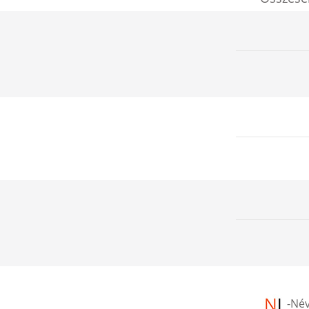
-
Név