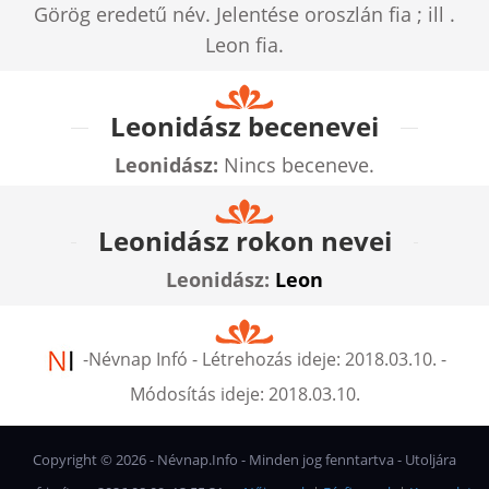
Görög eredetű név. Jelentése oroszlán fia ; ill .
Leon fia.
Leonidász becenevei
Leonidász:
Nincs beceneve.
Leonidász rokon nevei
Leonidász:
Leon
-
Névnap Infó
- Létrehozás ideje:
2018.03.10.
-
Módosítás ideje:
2018.03.10.
Copyright ©
2026
- Névnap.Info - Minden jog fenntartva - Utoljára