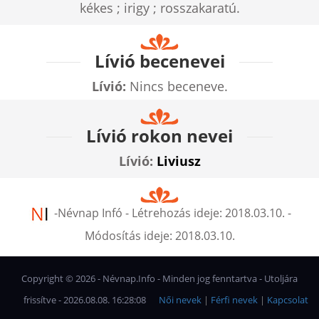
kékes ; irigy ; rosszakaratú.
Lívió becenevei
Lívió:
Nincs beceneve.
Lívió rokon nevei
Lívió:
Liviusz
-
Névnap Infó
- Létrehozás ideje:
2018.03.10.
-
Módosítás ideje:
2018.03.10.
Copyright ©
2026
- Névnap.Info - Minden jog fenntartva - Utoljára
frissítve - 2026.08.08. 16:28:08
Női nevek
|
Férfi nevek
|
Kapcsolat