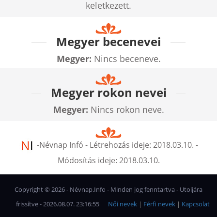
keletkezett.
Megyer becenevei
Megyer:
Nincs beceneve.
Megyer rokon nevei
Megyer:
Nincs rokon neve.
-
Névnap Infó
- Létrehozás ideje:
2018.03.10.
-
Módosítás ideje:
2018.03.10.
Copyright ©
2026
- Névnap.Info - Minden jog fenntartva - Utoljára
frissítve - 2026.08.07. 23:16:55
Női nevek
|
Férfi nevek
|
Kapcsolat