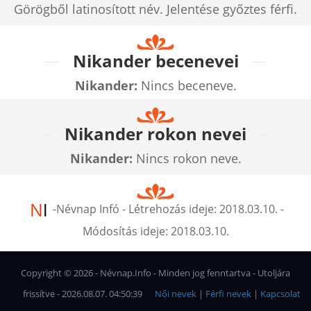
Görögből latinosított név. Jelentése győztes férfi.
Nikander becenevei
Nikander:
Nincs beceneve.
Nikander rokon nevei
Nikander:
Nincs rokon neve.
-
Névnap Infó
- Létrehozás ideje:
2018.03.10.
-
Módosítás ideje:
2018.03.10.
Copyright ©
2026
- Névnap.Info - Minden jog fenntartva - Utoljára
frissítve - 2026.08.07. 04:50:39
Női nevek
|
Férfi nevek
|
Kapcsolat