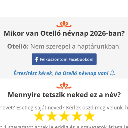
Mikor van Otelló névnap 2026-ban?
Otelló:
Nem szerepel a naptárunkban!
Felköszöntöm Facebookon!
Értesítést kérek, ha Otelló névnap van!
Mennyire tetszik neked ez a név?
nevet? Esetleg saját neved? Kérlek oszd meg velünk, 
en
1
szavazatot adtak le eddig és a szavazatok átlaga j