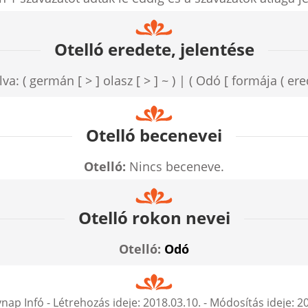
Otelló eredete, jelentése
va: ( germán [ > ] olasz [ > ] ~ ) | ( Odó [ formája ( erede
Otelló becenevei
Otelló:
Nincs beceneve.
Otelló rokon nevei
Otelló:
Odó
nap Infó
- Létrehozás ideje:
2018.03.10.
- Módosítás ideje:
20