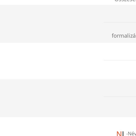
formalizál
-
Név