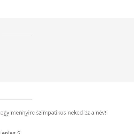
hogy mennyire szimpatikus neked ez a név!
elenleg
5
.