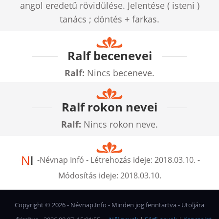
angol eredetű rövidülése. Jelentése ( isteni )
tanács ; döntés + farkas.
Ralf becenevei
Ralf:
Nincs beceneve.
Ralf rokon nevei
Ralf:
Nincs rokon neve.
-
Névnap Infó
- Létrehozás ideje:
2018.03.10.
-
Módosítás ideje:
2018.03.10.
Copyright ©
2026
- Névnap.Info - Minden jog fenntartva - Utoljára