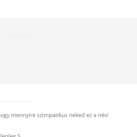
hogy mennyire szimpatikus neked ez a név!
elenleg
5
.