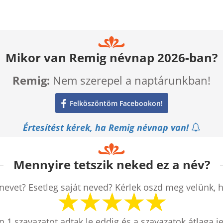
Mikor van Remig névnap 2026-ban?
Remig:
Nem szerepel a naptárunkban!
Felköszöntöm Facebookon!
Értesítést kérek, ha Remig névnap van!
Mennyire tetszik neked ez a név?
nevet? Esetleg saját neved? Kérlek oszd meg velünk, 
en
1
szavazatot adtak le eddig és a szavazatok átlaga j