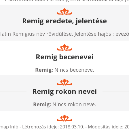
Remig eredete, jelentése
 latin Remigius név rövidülése. Jelentése hajós ; evező
Remig becenevei
Remig:
Nincs beceneve.
Remig rokon nevei
Remig:
Nincs rokon neve.
nap Infó
- Létrehozás ideje:
2018.03.10.
- Módosítás ideje:
20