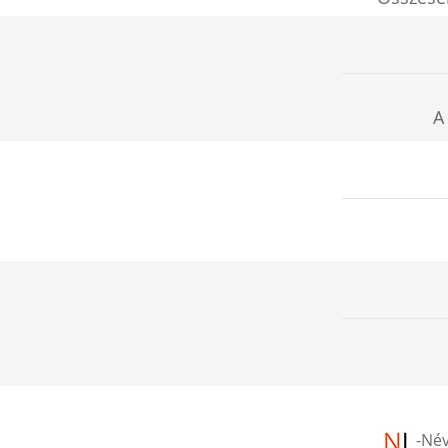
A
-
Név