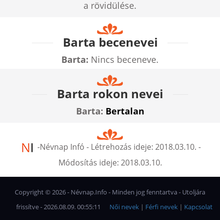
a rövidülése.
Barta becenevei
Barta:
Nincs beceneve.
Barta rokon nevei
Barta:
Bertalan
-
Névnap Infó
- Létrehozás ideje:
2018.03.10.
-
Módosítás ideje:
2018.03.10.
Copyright ©
2026
- Névnap.Info - Minden jog fenntartva - Utoljára
frissítve - 2026.08.09. 00:55:11
Női nevek
|
Férfi nevek
|
Kapcsolat