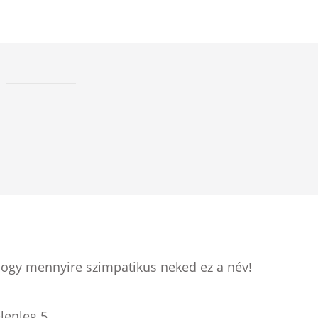
hogy mennyire szimpatikus neked ez a név!
elenleg
5
.