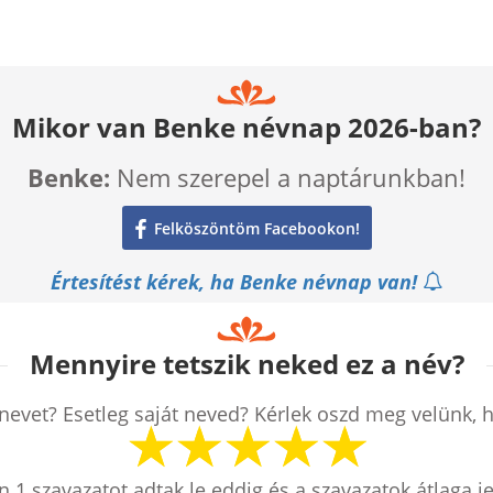
Mikor van Benke névnap 2026-ban?
Benke:
Nem szerepel a naptárunkban!
Felköszöntöm Facebookon!
Értesítést kérek, ha Benke névnap van!
Mennyire tetszik neked ez a név?
nevet? Esetleg saját neved? Kérlek oszd meg velünk, 
en
1
szavazatot adtak le eddig és a szavazatok átlaga j