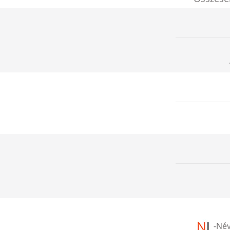
-
Név