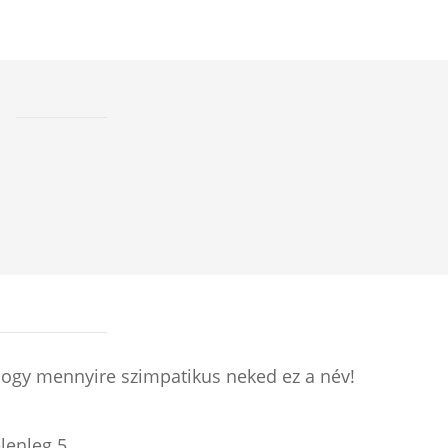
hogy mennyire szimpatikus neked ez a név!
elenleg
5
.