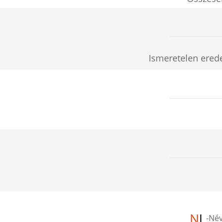
Ismeretelen erede
-
Név