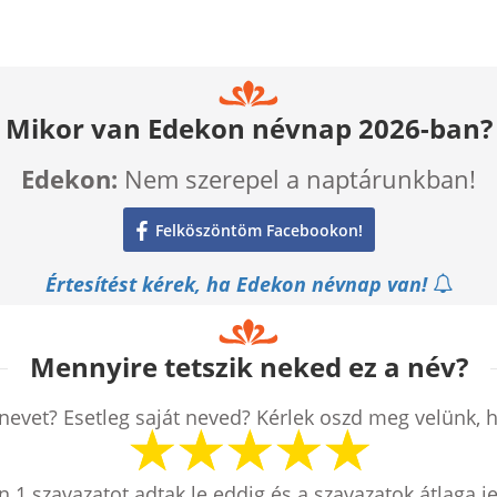
Mikor van Edekon névnap 2026-ban?
Edekon:
Nem szerepel a naptárunkban!
Felköszöntöm Facebookon!
Értesítést kérek, ha Edekon névnap van!
Mennyire tetszik neked ez a név?
nevet? Esetleg saját neved? Kérlek oszd meg velünk, 
en
1
szavazatot adtak le eddig és a szavazatok átlaga j