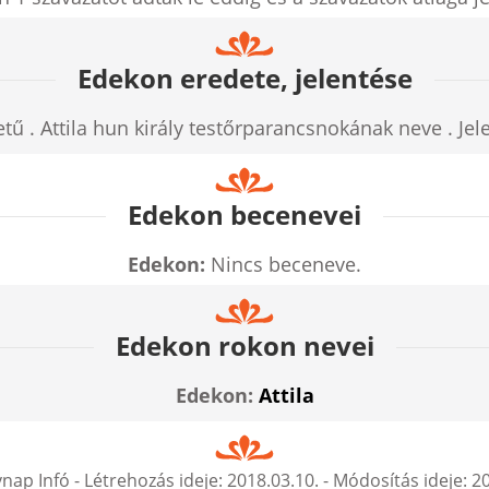
Edekon eredete, jelentése
tű . Attila hun király testőrparancsnokának neve . Jel
Edekon becenevei
Edekon:
Nincs beceneve.
Edekon rokon nevei
Edekon:
Attila
nap Infó
- Létrehozás ideje:
2018.03.10.
- Módosítás ideje:
20