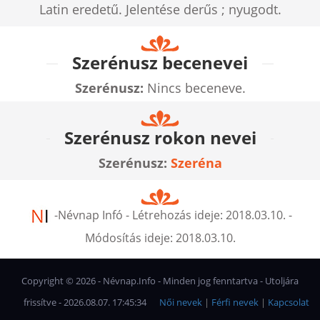
Latin eredetű. Jelentése derűs ; nyugodt.
Szerénusz becenevei
Szerénusz:
Nincs beceneve.
Szerénusz rokon nevei
Szerénusz:
Szeréna
-
Névnap Infó
- Létrehozás ideje:
2018.03.10.
-
Módosítás ideje:
2018.03.10.
Copyright ©
2026
- Névnap.Info - Minden jog fenntartva - Utoljára
frissítve - 2026.08.07. 17:45:34
Női nevek
|
Férfi nevek
|
Kapcsolat