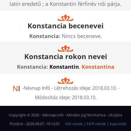
latin eredetű ; a Konstantin férfinév női párja.
Konstancia becenevei
Konstancia:
Nincs beceneve.
Konstancia rokon nevei
Konstancia:
Konstantin
,
Konstantina
-
Névnap Infó
- Létrehozás ideje:
2018.03.10.
-
Módosítás ideje:
2018.03.10.
Copyright ©
2026
- Névnap.Info - Minden jog fenntartva - Utoljára
frissítve - 2026.08.07. 19:12:01
Női nevek
|
Férfi nevek
|
Kapcsolat