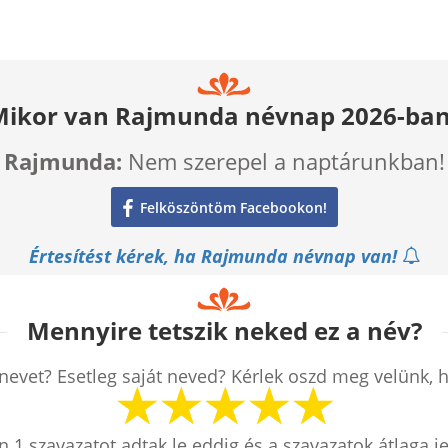
Mikor van Rajmunda névnap 2026-ban
Rajmunda:
Nem szerepel a naptárunkban!
Felköszöntöm Facebookon!
Értesítést kérek, ha Rajmunda névnap van!
Mennyire tetszik neked ez a név?
nevet? Esetleg saját neved? Kérlek oszd meg velünk, 
en
1
szavazatot adtak le eddig és a szavazatok átlaga j