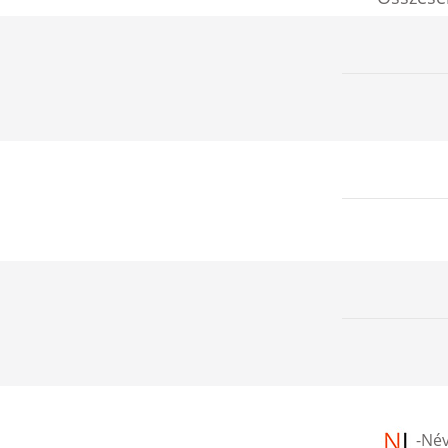
-
Név