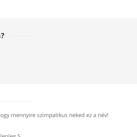
?
hogy mennyire szimpatikus neked ez a név!
elenleg
5
.